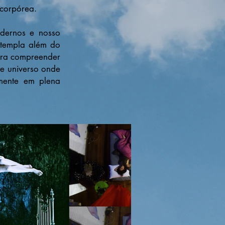
 corpórea.
odernos e nosso
ntempla além do
ara compreender
te universo onde
mente em plena