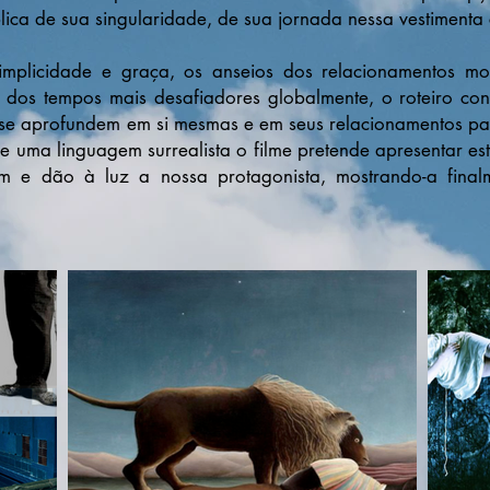
ica de sua singularidade, de sua jornada nessa vestimenta
m simplicidade e graça, os anseios dos relacionamentos m
m dos tempos mais desafiadores globalmente, o roteiro co
e se aprofundem em si mesmas e em seus relacionamentos p
de uma linguagem surrealista o filme pretende apresentar es
m e dão à luz a nossa protagonista, mostrando-a final