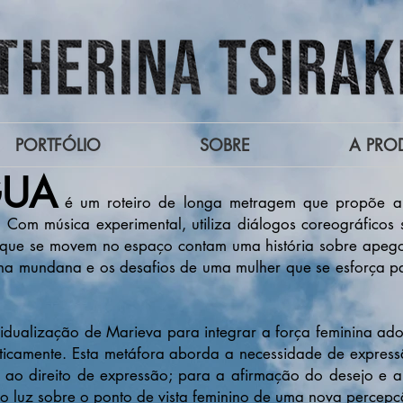
PORTFÓLIO
SOBRE
A PRO
GUA
é um roteiro de longa metragem que propõe a n
. Com música experimental, utiliza diálogos coreográficos
 que se movem no espaço contam uma história sobre apeg
na mundana e os desafios de uma mulher que se esforça pa
idualização de Marieva para integrar a força feminina ad
sticamente. Esta metáfora aborda a necessidade de express
, ao direito de expressão; para a afirmação do desejo e 
do luz sobre o ponto de vista feminino de uma nova perce