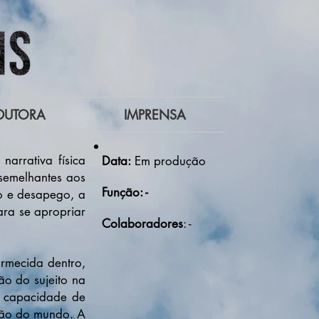
DUTORA
IMPRENSA
arrativa física
Data:
Em produção
 semelhantes aos
Função: -
o e desapego, a
ra se apropriar
Colaboradores
: -
ormecida dentro,
ão do sujeito na
a capacidade de
pção do mundo. A