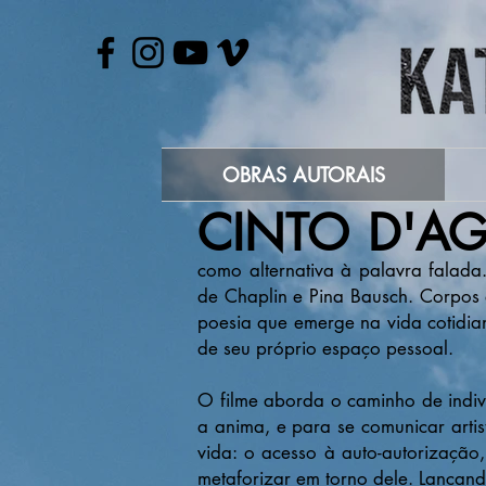
OBRAS AUTORAIS
CINTO D'A
como alternativa à palavra falada
de Chaplin e Pina Bausch. Corpos
poesia que emerge na vida cotidia
de seu próprio espaço pessoal.
O filme aborda o caminho de indiv
a anima, e para se comunicar arti
vida: o acesso à auto-autorização
metaforizar em torno dele. Lançan