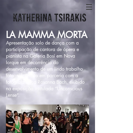
LA MAMMA MORTA
Apresentação solo de dança com a
participação de cantora de ópera e
pianista na Galeria Bosí em Nova
Iorque em decorrência do
desenvolvimento de um lindo trabalho
fotográfico feito em parceria com a
fotógrafa suíça Rosanna Bach, exibido
na exposição intitulada “Unconscious
Lense”.