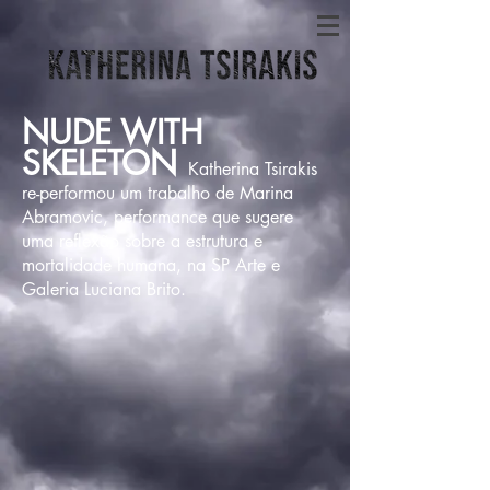
NUDE WITH
SKELETON
Katherina Tsirakis
re-performou um trabalho de Marina
Abramovic, performance que sugere
uma reflexão sobre a estrutura e
mortalidade humana, na SP Arte e
Galeria Luciana Brito.